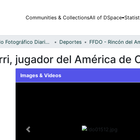
Communities & Collections
All of DSpace
Statist
Fondo Fotográfico Diario Occidente
Deportes
ri, jugador del América de C
Images & Videos
Slide 1 of 1
Previous