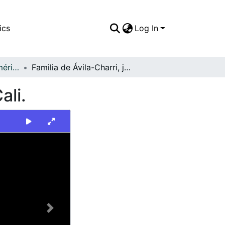
ics
Log In
FFDO - Rincón del América - Patrimonial
Familia de Ávila-Charri, jugador del América de Cali.
ali.
Next