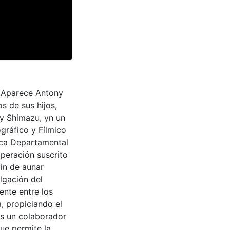
i. Aparece Antony
 de sus hijos,
a y Shimazu, yn un
gráfico y Fílmico
teca Departamental
peración suscrito
fin de aunar
lgación del
ente entre los
a, propiciando el
es un colaborador
que permite la