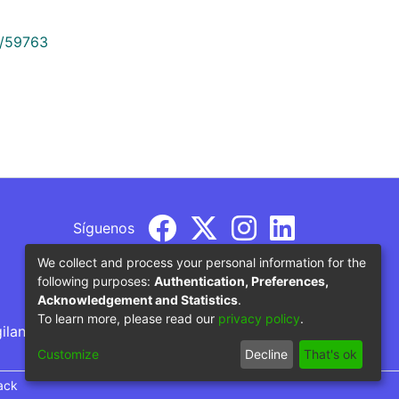
9/59763
Síguenos
We collect and process your personal information for the
following purposes:
Authentication, Preferences,
Acknowledgement and Statistics
.
To learn more, please read our
privacy policy
.
gilancia por parte del Ministerio de Educación
Customize
Decline
That's ok
ack