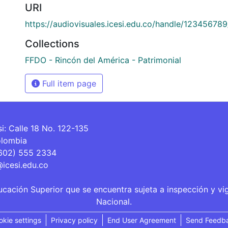
URI
https://audiovisuales.icesi.edu.co/handle/12345678
Collections
FFDO - Rincón del América - Patrimonial
Full item page
si: Calle 18 No. 122-135
olombia
(602) 555 2334
@icesi.edu.co
ucación Superior que se encuentra sujeta a inspección y vi
Nacional.
okie settings
Privacy policy
End User Agreement
Send Feedb