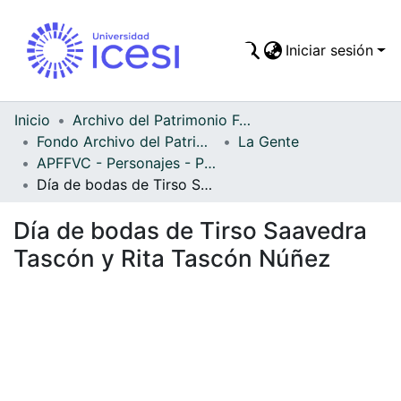
Iniciar sesión
Comunidades
Todo DSpace
Inicio
Archivo del Patrimonio Fotográfico y Fílmico del Valle del Cauca
Fondo Archivo del Patrimonio Fotográfico y Fílmico del Valle del Cauca
La Gente
Estadísticas
APFFVC - Personajes - Patrimonial
Día de bodas de Tirso Saavedra Tascón y Rita Tascón Núñez
Día de bodas de Tirso Saavedra
Tascón y Rita Tascón Núñez