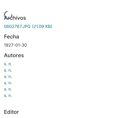
Cargando...
Archivos
0602767.JPG
(21.09 KB)
Fecha
1927-01-30
Autores
s. n.
s. n.
s. n.
s. n.
s. n.
s. n.
Editor