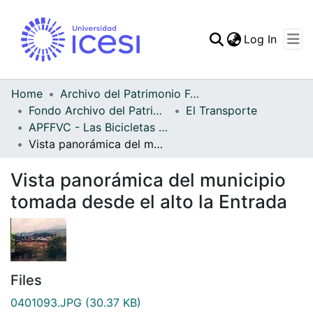
(curren
Log In
Communities & Collec
All of DSpace
Home
Archivo del Patrimonio Fotográfico y Fílmico del Valle del Cauca
Fondo Archivo del Patrimonio Fotográfico y Fílmico del Valle del Cauca
El Transporte
Statistics
APFFVC - Las Bicicletas y Ca - Patrimonial
Vista panorámica del municipio tomada desde el alto la Entrada
Vista panorámica del municipio
tomada desde el alto la Entrada
Files
0401093.JPG
(30.37 KB)