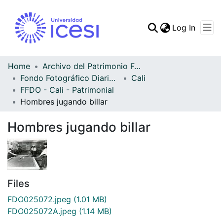
(curren
Log In
Communities & Collec
All of DSpace
Home
Archivo del Patrimonio Fotográfico y Fílmico del Valle del Cauca
Fondo Fotográfico Diario Occidente
Cali
Statistics
FFDO - Cali - Patrimonial
Hombres jugando billar
Hombres jugando billar
Files
FDO025072.jpeg
(1.01 MB)
FDO025072A.jpeg
(1.14 MB)