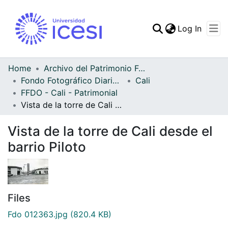
(curren
Log In
Communities & Collec
All of DSpace
Home
Archivo del Patrimonio Fotográfico y Fílmico del Valle del Cauca
Fondo Fotográfico Diario Occidente
Cali
Statistics
FFDO - Cali - Patrimonial
Vista de la torre de Cali desde el barrio Piloto
Vista de la torre de Cali desde el
barrio Piloto
Files
Fdo 012363.jpg
(820.4 KB)