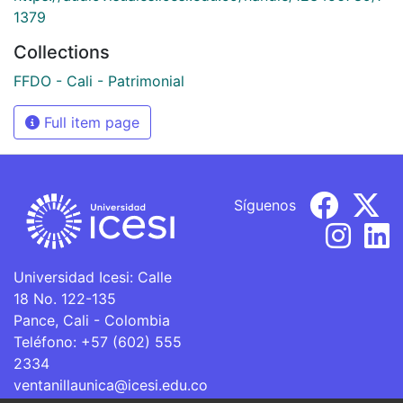
1379
Collections
FFDO - Cali - Patrimonial
Full item page
Síguenos
Universidad Icesi: Calle
18 No. 122-135
Pance, Cali - Colombia
Teléfono: +57 (602) 555
2334
ventanillaunica@icesi.edu.co