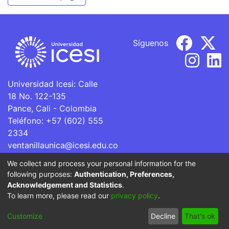
Síguenos
Universidad Icesi: Calle
18 No. 122-135
Pance, Cali - Colombia
Teléfono: +57 (602) 555
2334
ventanillaunica@icesi.edu.co
We collect and process your personal information for the
La Universidad Icesi es una Institución de Educación
following purposes:
Authentication, Preferences,
Superior que se encuentra sujeta a inspección y vigilancia
Acknowledgement and Statistics
.
por parte del Ministerio de Educación Nacional.
To learn more, please read our
privacy policy
.
Cookie
Privacy
End User
Send
Customize
Decline
That's ok
settings
policy
Agreement
Feedback