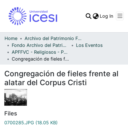
(curren
Log In
Communities & Collec
All of DSpace
Home
Archivo del Patrimonio Fotográfico y Fílmico del Valle del Cauca
Fondo Archivo del Patrimonio Fotográfico y Fílmico del Valle del Cauca
Los Eventos
Statistics
APFFVC - Religiosos - Patrimonial
Congregación de fieles frente al alatar del Corpus Cristi
Congregación de fieles frente al
alatar del Corpus Cristi
Files
0700285.JPG
(18.05 KB)