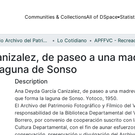
Communities & Collections
All of DSpace
Statist
Fondo Archivo del Patrimonio Fotográfico y Fílmico del Valle del Cauca
Lo Cotidiano
izalez, de paseo a una madr
laguna de Sonso
Description
Ana Deyda García Canizalez, de paseo a una madrev
que forma la laguna de Sonso. Yotoco, 1950.
El Archivo del Patrimonio Fotográfico y Fílmico del 
responsabilidad de la Biblioteca Departamental del 
Borrero, por convenio de cooperación suscrito con l
Cultura Departamental, con el fin de aunar esfuerzo
conservación, preservación y divulgación del Archivo