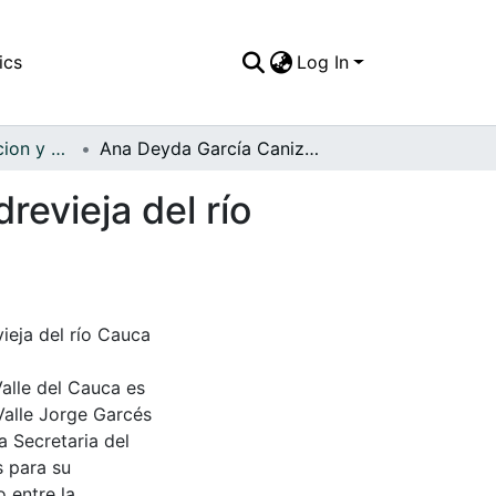
ics
Log In
APFFVC - Recreacion y Paseo - Patrimonial
Ana Deyda García Canizalez, de paseo a una madrevieja del río Cauca que forma la laguna de Sonso
evieja del río
ieja del río Cauca
Valle del Cauca es
Valle Jorge Garcés
a Secretaria del
s para su
 entre la