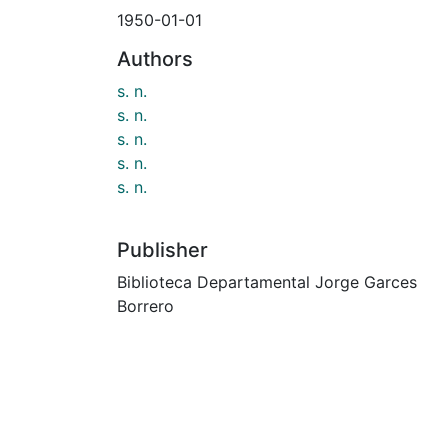
1950-01-01
Authors
s. n.
s. n.
s. n.
s. n.
s. n.
Publisher
Biblioteca Departamental Jorge Garces
Borrero