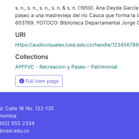
s. n., s. n., s. n., s. n. & s. n. (1950). Ana Deyda Garc
paseo a una madrevieja del río Cauca que forma la 
603769. YOTOCO: Biblioteca Departamental Jorge G
URI
https://audiovisuales.icesi.edu.co/handle/12345678
Collections
APFFVC - Recreacion y Paseo - Patrimonial
Full item page
si: Calle 18 No. 122-135
olombia
(602) 555 2334
@icesi.edu.co