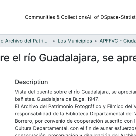
Communities & Collections
All of DSpace
Statist
Fondo Archivo del Patrimonio Fotográfico y Fílmico del Valle del Cauca
Los Municipios
re el río Guadalajara, se ap
Description
Vista del puente sobre el río Guadalajara, se apreci
bañistas. Guadalajara de Buga, 1947.
El Archivo del Patrimonio Fotográfico y Fílmico del 
responsabilidad de la Biblioteca Departamental del 
Borrero, por convenio de cooperación suscrito con l
Cultura Departamental, con el fin de aunar esfuerzo
conservación, preservación y divulgación del Archivo