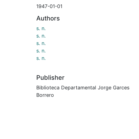
1947-01-01
Authors
s. n.
s. n.
s. n.
s. n.
s. n.
Publisher
Biblioteca Departamental Jorge Garces
Borrero