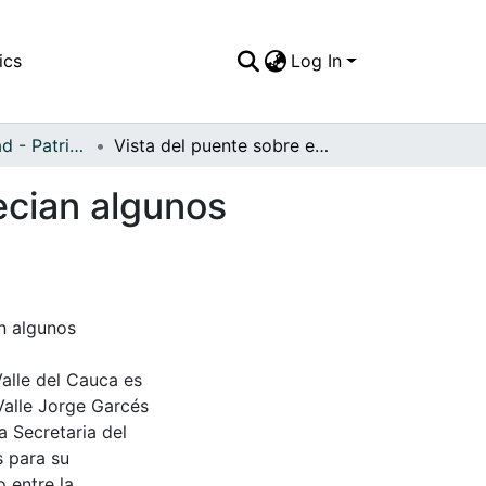
ics
Log In
APFFVC - Ciudad - Patrimonial
Vista del puente sobre el río Guadalajara, se aprecian algunos bañistas
recian algunos
an algunos
Valle del Cauca es
Valle Jorge Garcés
a Secretaria del
s para su
 entre la