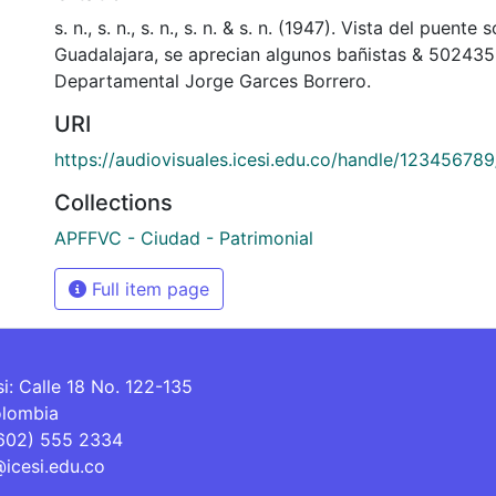
s. n., s. n., s. n., s. n. & s. n. (1947). Vista del puente 
Guadalajara, se aprecian algunos bañistas & 502435
Departamental Jorge Garces Borrero.
URI
https://audiovisuales.icesi.edu.co/handle/12345678
Collections
APFFVC - Ciudad - Patrimonial
Full item page
si: Calle 18 No. 122-135
olombia
(602) 555 2334
@icesi.edu.co