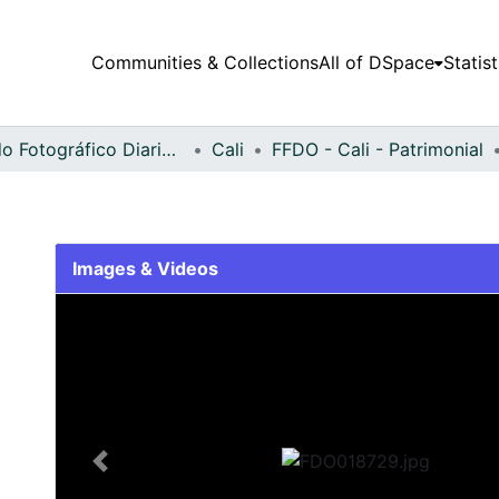
Communities & Collections
All of DSpace
Statist
Fondo Fotográfico Diario Occidente
Cali
FFDO - Cali - Patrimonial
Images & Videos
Slide 1 of 2
Previous