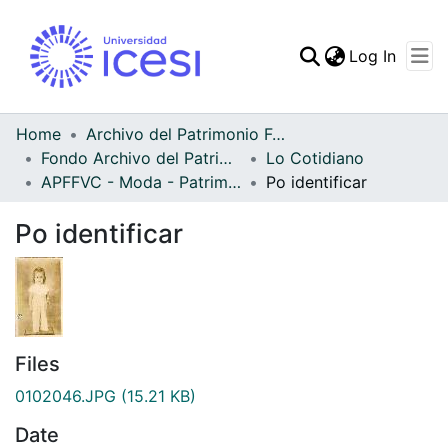
(curren
Log In
Communities & Collec
All of DSpace
Home
Archivo del Patrimonio Fotográfico y Fílmico del Valle del Cauca
Fondo Archivo del Patrimonio Fotográfico y Fílmico del Valle del Cauca
Lo Cotidiano
Statistics
APFFVC - Moda - Patrimonial
Po identificar
Po identificar
Files
0102046.JPG
(15.21 KB)
Date