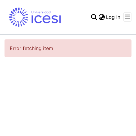
(curren
Log In
Communities & Collec
All of DSpace
Error fetching item
Statistics