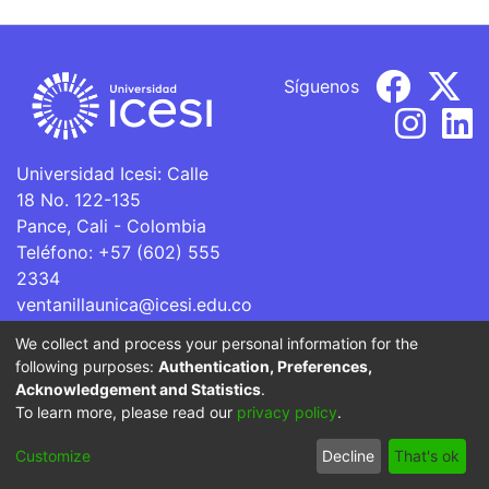
Síguenos
Universidad Icesi: Calle
18 No. 122-135
Pance, Cali - Colombia
Teléfono: +57 (602) 555
2334
ventanillaunica@icesi.edu.co
We collect and process your personal information for the
La Universidad Icesi es una Institución de Educación
following purposes:
Authentication, Preferences,
Superior que se encuentra sujeta a inspección y vigilancia
Acknowledgement and Statistics
.
por parte del Ministerio de Educación Nacional.
To learn more, please read our
privacy policy
.
Cookie
Privacy
End User
Send
Customize
Decline
That's ok
settings
policy
Agreement
Feedback