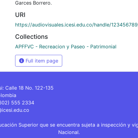
Garces Borrero.
URI
https://audiovisuales.icesi.edu.co/handle/12345678
Collections
APFFVC - Recreacion y Paseo - Patrimonial
Full item page
si: Calle 18 No. 122-135
olombia
(602) 555 2334
@icesi.edu.co
ucación Superior que se encuentra sujeta a inspección y vi
Nacional.