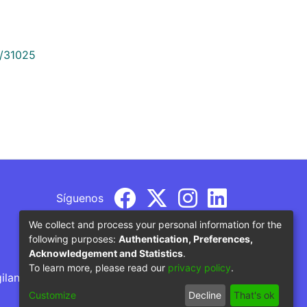
9/31025
Síguenos
We collect and process your personal information for the
following purposes:
Authentication, Preferences,
Acknowledgement and Statistics
.
To learn more, please read our
privacy policy
.
gilancia por parte del Ministerio de Educación
Customize
Decline
That's ok