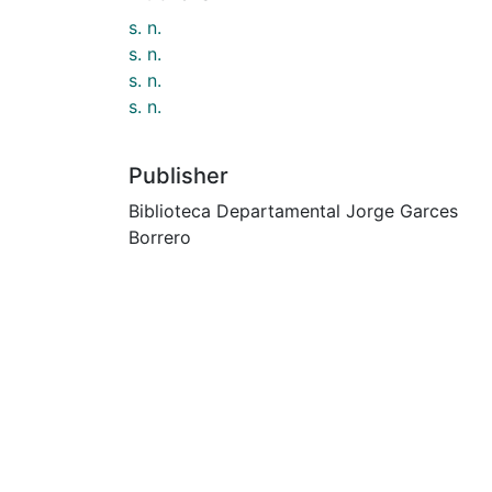
s. n.
s. n.
s. n.
s. n.
Publisher
Biblioteca Departamental Jorge Garces
Borrero