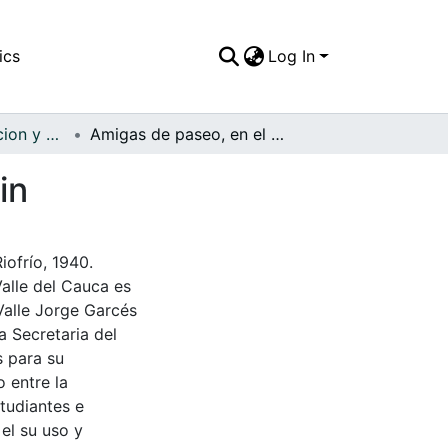
ics
Log In
APFFVC - Recreacion y Paseo - Patrimonial
Amigas de paseo, en el balneario Hacienda La Trin
in
iofrío, 1940.
Valle del Cauca es
Valle Jorge Garcés
a Secretaria del
s para su
 entre la
tudiantes e
 el su uso y