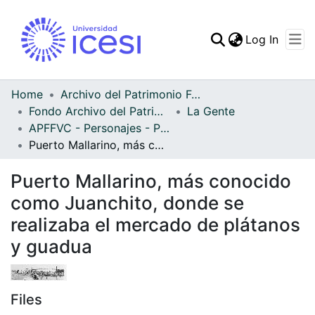
(curren
Log In
Communities & Collec
All of DSpace
Home
Archivo del Patrimonio Fotográfico y Fílmico del Valle del Cauca
Fondo Archivo del Patrimonio Fotográfico y Fílmico del Valle del Cauca
La Gente
Statistics
APFFVC - Personajes - Patrimonial
Puerto Mallarino, más conocido como Juanchito, donde se realizaba el mercado de plátanos y guadua
Puerto Mallarino, más conocido
como Juanchito, donde se
realizaba el mercado de plátanos
y guadua
Files