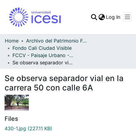
(curren
Log In
Communities & Collec
All of DSpace
Home
Archivo del Patrimonio Fotográfico y Fílmico del Valle del Cauca
Fondo Cali Ciudad Visible
Statistics
FCCV - Paisaje Urbano - Patrimonial
Se observa separador vial en la carrera 50 con calle 6A
Se observa separador vial en la
carrera 50 con calle 6A
Files
430-1.jpg
(227.11 KB)