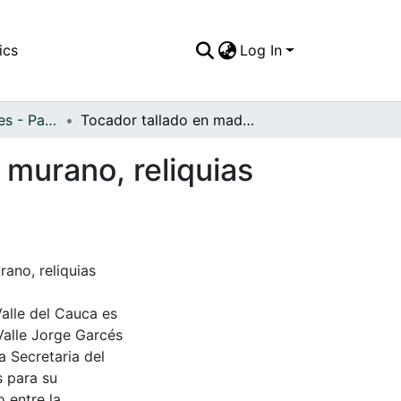
ics
Log In
APFFVC - Interiores - Patrimonial
Tocador tallado en madera y espejo en cristal de murano, reliquias históricas de la Hacienda El Paraiso
 murano, reliquias
ano, reliquias
Valle del Cauca es
Valle Jorge Garcés
a Secretaria del
s para su
 entre la