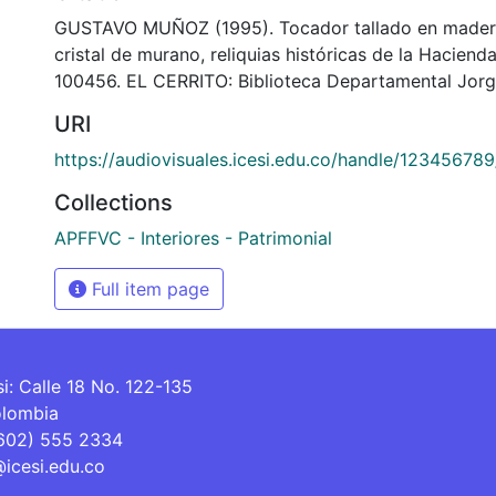
GUSTAVO MUÑOZ (1995). Tocador tallado en madera
cristal de murano, reliquias históricas de la Hacienda
100456. EL CERRITO: Biblioteca Departamental Jorg
URI
https://audiovisuales.icesi.edu.co/handle/12345678
Collections
APFFVC - Interiores - Patrimonial
Full item page
si: Calle 18 No. 122-135
olombia
(602) 555 2334
@icesi.edu.co