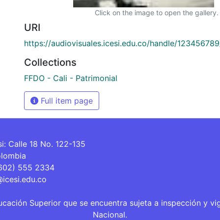
Click on the image to open the gallery.
URI
https://audiovisuales.icesi.edu.co/handle/12345678
Collections
FFDO - Cali - Patrimonial
Full item page
si: Calle 18 No. 122-135
olombia
(602) 555 2334
@icesi.edu.co
ucación Superior que se encuentra sujeta a inspección y vi
Nacional.