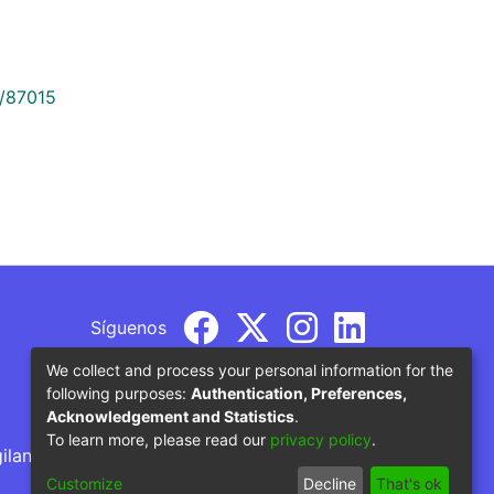
9/87015
Síguenos
We collect and process your personal information for the
following purposes:
Authentication, Preferences,
Acknowledgement and Statistics
.
To learn more, please read our
privacy policy
.
gilancia por parte del Ministerio de Educación
Customize
Decline
That's ok