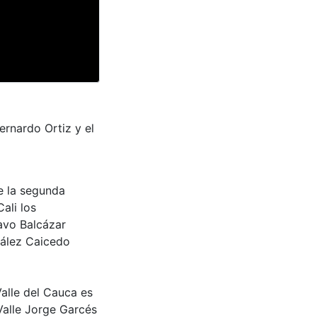
rnardo Ortiz y el
ue la segunda
ali los
tavo Balcázar
zález Caicedo
Valle del Cauca es
Valle Jorge Garcés