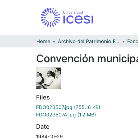
Home
Archivo del Patrimonio Fotográfico y Fílmico del Valle del Cauca
Convención municipal
Files
FDO023507.jpg
(755.16 KB)
FDO023507A.jpg
(1.2 MB)
Date
1984-10-29