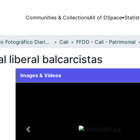
Communities & Collections
All of DSpace
Statist
Fondo Fotográfico Diario Occidente
Cali
FFDO - Cali - Patrimonial
 liberal balcarcistas
Images & Videos
Slide 1 of 2
Previous