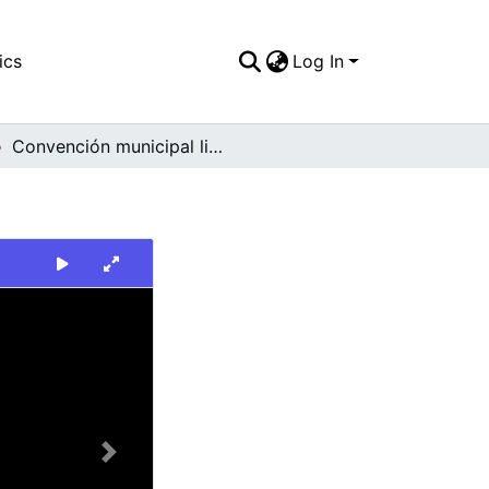
ics
Log In
Convención municipal liberal balcarcistas
Next