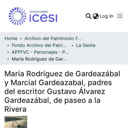
(curren
Log In
Communities & Collec
All of DSpace
Home
Archivo del Patrimonio Fotográfico y Fílmico del Valle del Cauca
Fondo Archivo del Patrimonio Fotográfico y Fílmico del Valle del Cauca
La Gente
Statistics
APFFVC - Personajes - Patrimonial
María Rodríguez de Gardeazábal y Marcial Gardeazabal, padres del escritor Gustavo Álvarez Gardeazábal, de paseo a la Rivera
María Rodríguez de Gardeazábal
y Marcial Gardeazabal, padres
del escritor Gustavo Álvarez
Gardeazábal, de paseo a la
Rivera