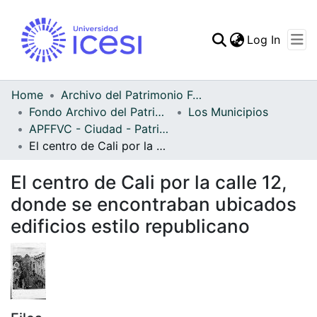
(curren
Log In
Communities & Collec
All of DSpace
Home
Archivo del Patrimonio Fotográfico y Fílmico del Valle del Cauca
Fondo Archivo del Patrimonio Fotográfico y Fílmico del Valle del Cauca
Los Municipios
Statistics
APFFVC - Ciudad - Patrimonial
El centro de Cali por la calle 12, donde se encontraban ubicados edificios estilo republicano
El centro de Cali por la calle 12,
donde se encontraban ubicados
edificios estilo republicano