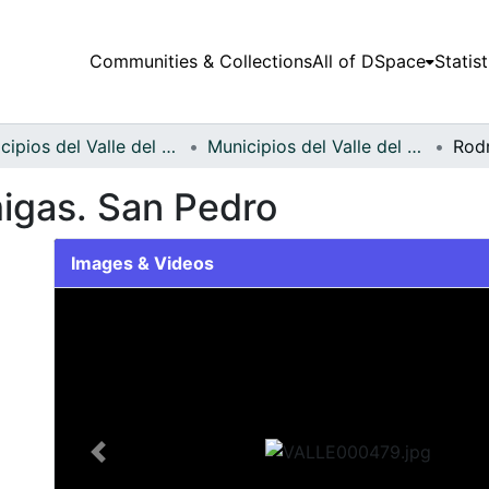
Communities & Collections
All of DSpace
Statist
Municipios del Valle del Cauca
Municipios del Valle del Cauca
migas. San Pedro
Images & Videos
Slide 1 of 1
Previous