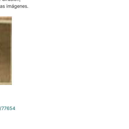
 las imágenes.
9/77654