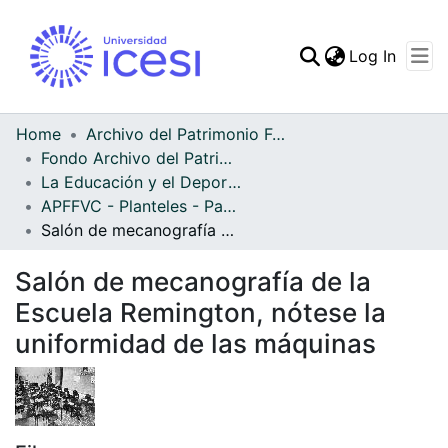
(curren
Log In
Communities & Collec
All of DSpace
Home
Archivo del Patrimonio Fotográfico y Fílmico del Valle del Cauca
Fondo Archivo del Patrimonio Fotográfico y Fílmico del Valle del Cauca
Statistics
La Educación y el Deporte
APFFVC - Planteles - Patrimonial
Salón de mecanografía de la Escuela Remington, nótese la uniformidad de las máquinas
Salón de mecanografía de la
Escuela Remington, nótese la
uniformidad de las máquinas