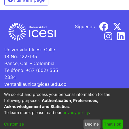
Síguenos
Universidad Icesi: Calle
18 No. 122-135
Pance, Cali - Colombia
Teléfono: +57 (602) 555
2334
ventanillaunica@icesi.edu.co
We collect and process your personal information for the
La Universidad Icesi es una Institución de Educación
following purposes:
Authentication, Preferences,
Superior que se encuentra sujeta a inspección y vigilancia
Acknowledgement and Statistics
.
por parte del Ministerio de Educación Nacional.
To learn more, please read our
privacy policy
.
Cookie
Privacy
End User
Send
Customize
Decline
That's ok
settings
policy
Agreement
Feedback