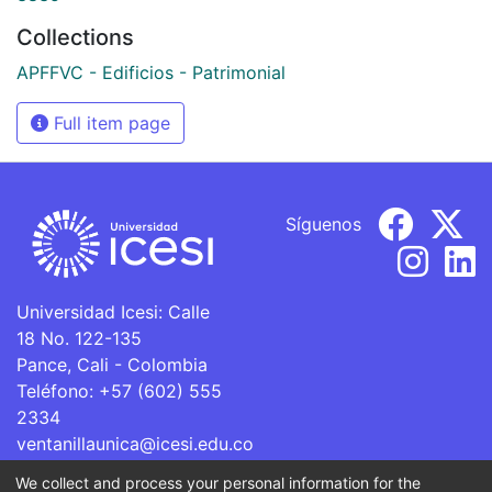
Collections
APFFVC - Edificios - Patrimonial
Full item page
Síguenos
Universidad Icesi: Calle
18 No. 122-135
Pance, Cali - Colombia
Teléfono: +57 (602) 555
2334
ventanillaunica@icesi.edu.co
We collect and process your personal information for the