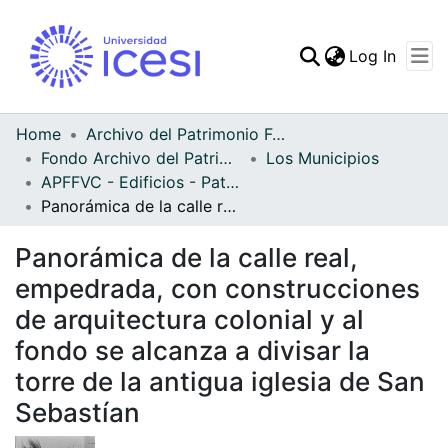
(curren
Log In
Communities & Collec
All of DSpace
Home
Archivo del Patrimonio Fotográfico y Fílmico del Valle del Cauca
Fondo Archivo del Patrimonio Fotográfico y Fílmico del Valle del Cauca
Los Municipios
Statistics
APFFVC - Edificios - Patrimonial
Panorámica de la calle real, empedrada, con construcciones de arquitectura colonial y al fondo se alcanza a divisar la torre de la antigua iglesia de San Sebastían
Panorámica de la calle real,
empedrada, con construcciones
de arquitectura colonial y al
fondo se alcanza a divisar la
torre de la antigua iglesia de San
Sebastían