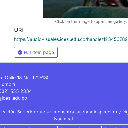
Click on the image to open the gallery.
URI
https://audiovisuales.icesi.edu.co/handle/12345678
Full item page
si: Calle 18 No. 122-135
olombia
(602) 555 2334
@icesi.edu.co
ucación Superior que se encuentra sujeta a inspección y vi
Nacional.