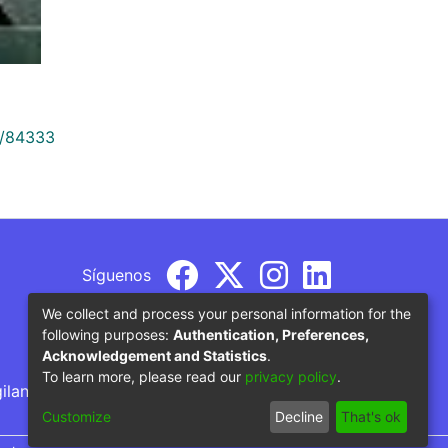
9/84333
Síguenos
We collect and process your personal information for the
following purposes:
Authentication, Preferences,
Acknowledgement and Statistics
.
To learn more, please read our
privacy policy
.
gilancia por parte del Ministerio de Educación
Customize
Decline
That's ok