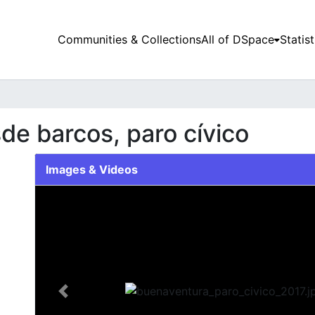
Communities & Collections
All of DSpace
Statist
de barcos, paro cívico
Images & Videos
Slide 1 of 1
Previous