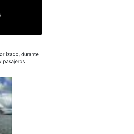
g
or izado, durante
 y pasajeros