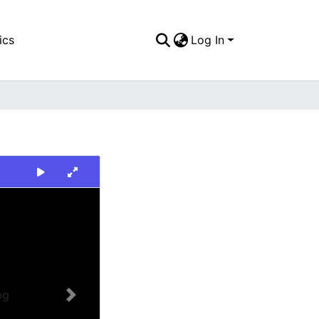
ics
Log In
Next