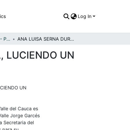
ics
Log In
APFFVC - Personajes - Patrimonial
ANA LUISA SERNA DURÁN,DAMA DE LA ÉPOCA, LUCIENDO UN TRAJE MUY ELEGANTE DE MODA
, LUCIENDO UN
UCIENDO UN
Valle del Cauca es
Valle Jorge Garcés
a Secretaria del
s para su