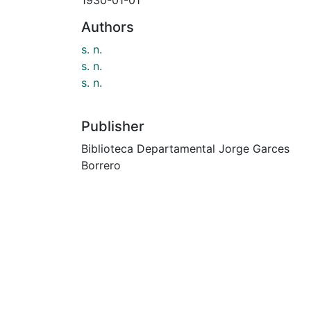
Authors
s. n.
s. n.
s. n.
Publisher
Biblioteca Departamental Jorge Garces
Borrero