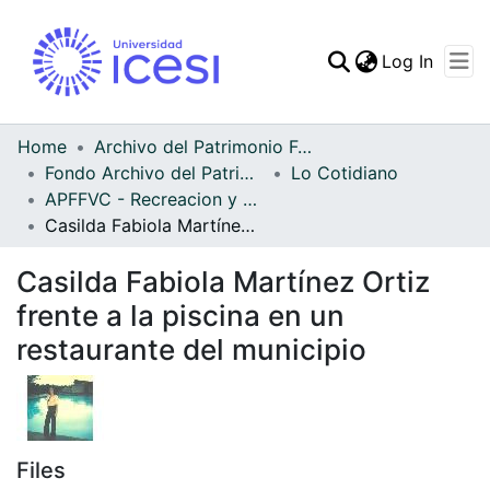
(curren
Log In
Communities & Collec
All of DSpace
Home
Archivo del Patrimonio Fotográfico y Fílmico del Valle del Cauca
Fondo Archivo del Patrimonio Fotográfico y Fílmico del Valle del Cauca
Lo Cotidiano
Statistics
APFFVC - Recreacion y Paseo - Patrimonial
Casilda Fabiola Martínez Ortiz frente a la piscina en un restaurante del municipio
Casilda Fabiola Martínez Ortiz
frente a la piscina en un
restaurante del municipio
Files