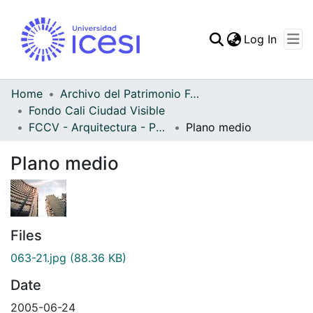
(curren
Log In
Communities & Collec
All of DSpace
Home
Archivo del Patrimonio Fotográfico y Fílmico del Valle del Cauca
Fondo Cali Ciudad Visible
Statistics
FCCV - Arquitectura - Patrimonial
Plano medio
Plano medio
Files
063-21.jpg
(88.36 KB)
Date
2005-06-24