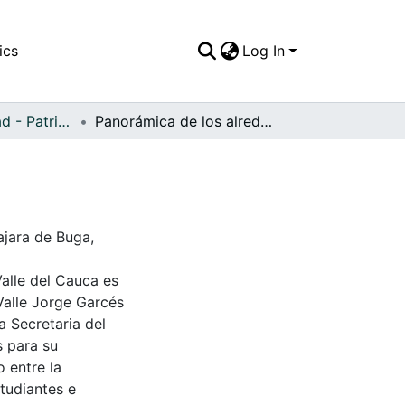
ics
Log In
APFFVC - Ciudad - Patrimonial
Panorámica de los alrededores de la ciudad
ajara de Buga,
Valle del Cauca es
Valle Jorge Garcés
a Secretaria del
s para su
 entre la
tudiantes e