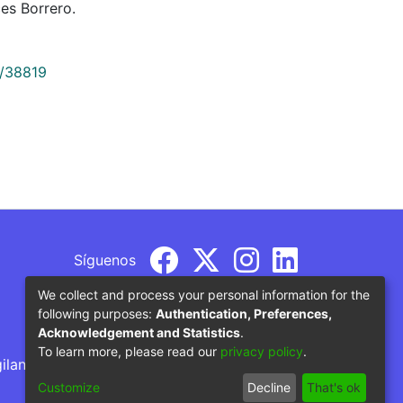
es Borrero.
9/38819
Síguenos
We collect and process your personal information for the
following purposes:
Authentication, Preferences,
Acknowledgement and Statistics
.
To learn more, please read our
privacy policy
.
gilancia por parte del Ministerio de Educación
Customize
Decline
That's ok