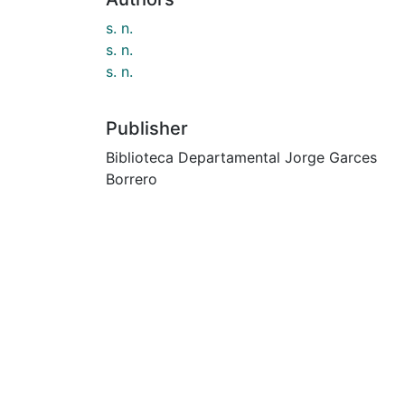
s. n.
s. n.
s. n.
Publisher
Biblioteca Departamental Jorge Garces
Borrero