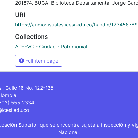
201874. BUGA: Biblioteca Departamental Jorge Garc
URI
https://audiovisuales.icesi.edu.co/handle/12345678
Collections
APFFVC - Ciudad - Patrimonial
Full item page
si: Calle 18 No. 122-135
olombia
(602) 555 2334
@icesi.edu.co
ucación Superior que se encuentra sujeta a inspección y vi
Nacional.