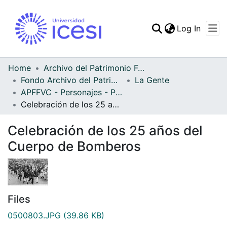
(curren
Log In
Communities & Collec
All of DSpace
Home
Archivo del Patrimonio Fotográfico y Fílmico del Valle del Cauca
Fondo Archivo del Patrimonio Fotográfico y Fílmico del Valle del Cauca
La Gente
Statistics
APFFVC - Personajes - Patrimonial
Celebración de los 25 años del Cuerpo de Bomberos
Celebración de los 25 años del
Cuerpo de Bomberos
Files
0500803.JPG
(39.86 KB)