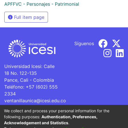
APFFVC - Personajes - Patrimonial
Full item page
Síguenos
Universidad Icesi: Calle
18 No. 122-135
Pance, Cali - Colombia
Teléfono: +57 (602) 555
2334
ventanillaunica@icesi.edu.co
We collect and process your personal information for the
La Universidad Icesi es una Institución de Educación
following purposes:
Authentication, Preferences,
Superior que se encuentra sujeta a inspección y vigilancia
Acknowledgement and Statistics
.