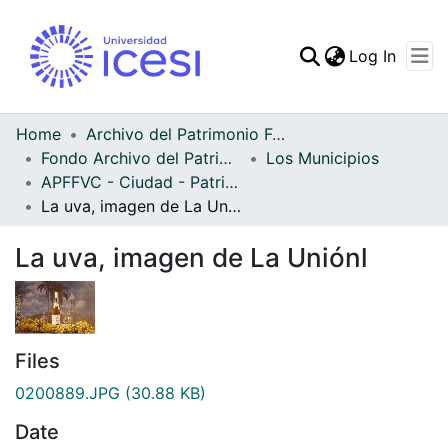
(curren
Log In
Communities & Collec
All of DSpace
Home
Archivo del Patrimonio Fotográfico y Fílmico del Valle del Cauca
Fondo Archivo del Patrimonio Fotográfico y Fílmico del Valle del Cauca
Los Municipios
Statistics
APFFVC - Ciudad - Patrimonial
La uva, imagen de La Uniónl
La uva, imagen de La Uniónl
Files
0200889.JPG
(30.88 KB)
Date