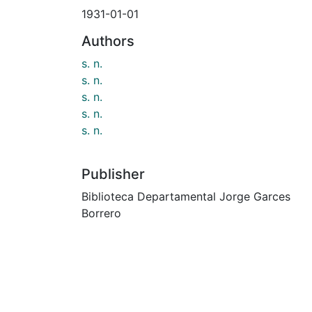
1931-01-01
Authors
s. n.
s. n.
s. n.
s. n.
s. n.
Publisher
Biblioteca Departamental Jorge Garces
Borrero