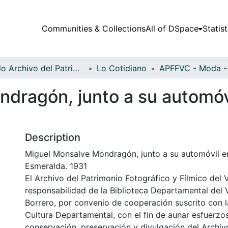
Communities & Collections
All of DSpace
Statist
Fondo Archivo del Patrimonio Fotográfico y Fílmico del Valle del Cauca
Lo Cotidiano
dragón, junto a su automóvi
Description
Miguel Monsalve Mondragón, junto a su automóvil en
Esmeralda. 1931
El Archivo del Patrimonio Fotográfico y Fílmico del 
responsabilidad de la Biblioteca Departamental del 
Borrero, por convenio de cooperación suscrito con l
Cultura Departamental, con el fin de aunar esfuerzo
conservación, preservación y divulgación del Archivo