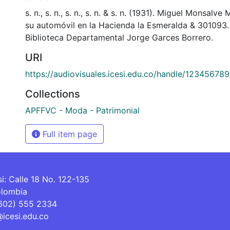
s. n., s. n., s. n., s. n. & s. n. (1931). Miguel Monsalv
su automóvil en la Hacienda la Esmeralda & 301093
Biblioteca Departamental Jorge Garces Borrero.
URI
https://audiovisuales.icesi.edu.co/handle/12345678
Collections
APFFVC - Moda - Patrimonial
Full item page
si: Calle 18 No. 122-135
olombia
(602) 555 2334
@icesi.edu.co