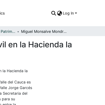
ics
Log In
APFFVC - Moda - Patrimonial
Miguel Monsalve Mondragón, junto a su automóvil en la Hacienda la Esmeralda
l en la Hacienda la
 la Hacienda la
Valle del Cauca es
Valle Jorge Garcés
a Secretaria del
s para su
 entre la