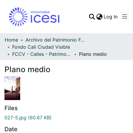
(curren
Log In
Communities & Collec
All of DSpace
Home
Archivo del Patrimonio Fotográfico y Fílmico del Valle del Cauca
Fondo Cali Ciudad Visible
Statistics
FCCV - Calles - Patrimonial
Plano medio
Plano medio
Files
027-5.jpg
(60.67 KB)
Date