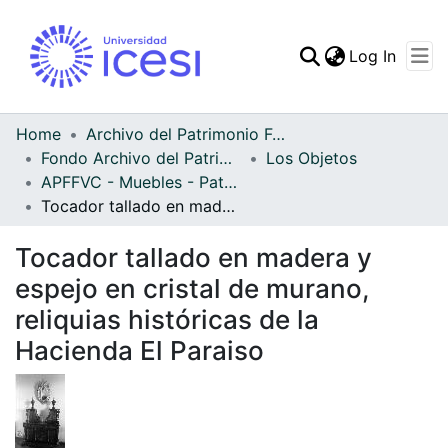
(curren
Log In
Communities & Collec
All of DSpace
Home
Archivo del Patrimonio Fotográfico y Fílmico del Valle del Cauca
Fondo Archivo del Patrimonio Fotográfico y Fílmico del Valle del Cauca
Los Objetos
Statistics
APFFVC - Muebles - Patrimonial
Tocador tallado en madera y espejo en cristal de murano, reliquias históricas de la Hacienda El Paraiso
Tocador tallado en madera y
espejo en cristal de murano,
reliquias históricas de la
Hacienda El Paraiso