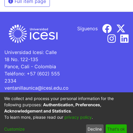
Full item page
Síguenos
Universidad Icesi: Calle
18 No. 122-135
Pance, Cali - Colombia
Teléfono: +57 (602) 555
2334
ventanillaunica@icesi.edu.co
We collect and process your personal information for the
La Universidad Icesi es una Institución de Educación
following purposes:
Authentication, Preferences,
Superior que se encuentra sujeta a inspección y vigilancia
Acknowledgement and Statistics
.
por parte del Ministerio de Educación Nacional.
To learn more, please read our
privacy policy
.
Cookie
Privacy
End User
Send
Customize
Decline
That's ok