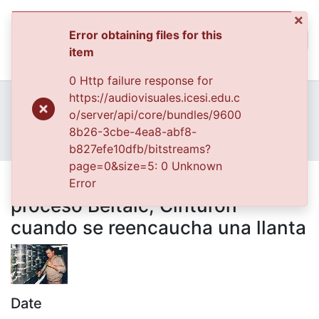
×
Error obtaining files for this
(curren
Log In
item
Communities & Collec
0 Http failure response for
All of DSpace
Home
Archivo del Patrimonio Fotográfico y Fílmico del Valle del Cauca
https://audiovisuales.icesi.edu.c
Fondo Archivo del Patrimonio Fotográfico y Fílmico del Valle del Cauca
El Desarrollo
o/server/api/core/bundles/9600
Statistics
APFFVC - Industrias - Patrimonial
8b26-3cbe-4ea8-abf8-
Obrero de Good Year durante el proceso Beltalc, Cinturón cuando se reencaucha una llanta
b827efe10dfb/bitstreams?
page=0&size=5: 0 Unknown
Obrero de Good Year durante el
Error
proceso Beltalc, Cinturón
cuando se reencaucha una llanta
Date