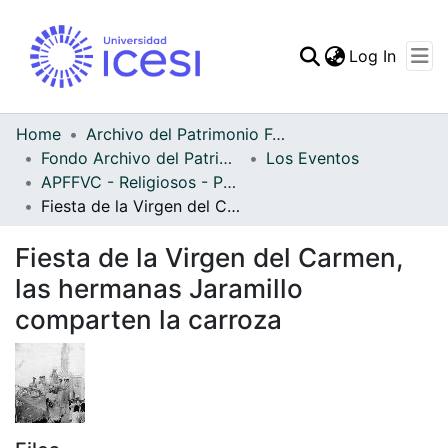
(curren
Log In
Communities & Collec
All of DSpace
Home
Archivo del Patrimonio Fotográfico y Fílmico del Valle del Cauca
Fondo Archivo del Patrimonio Fotográfico y Fílmico del Valle del Cauca
Los Eventos
Statistics
APFFVC - Religiosos - Patrimonial
Fiesta de la Virgen del Carmen, las hermanas Jaramillo comparten la carroza
Fiesta de la Virgen del Carmen,
las hermanas Jaramillo
comparten la carroza