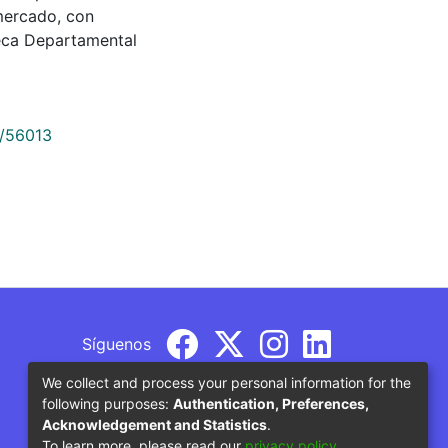
mercado, con
oteca Departamental
9/56013
Síguenos
We collect and process your personal information for the
following purposes:
Authentication, Preferences,
Acknowledgement and Statistics
.
To learn more, please read our
privacy policy
.