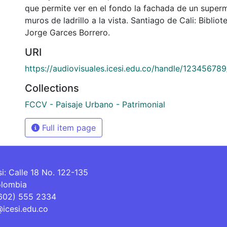
que permite ver en el fondo la fachada de un super
muros de ladrillo a la vista. Santiago de Cali: Bibli
Jorge Garces Borrero.
URI
https://audiovisuales.icesi.edu.co/handle/12345678
Collections
FCCV - Paisaje Urbano - Patrimonial
Full item page
si: Calle 18 No. 122-135
olombia
(602) 555 2334
@icesi.edu.co