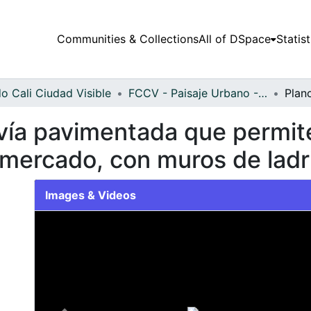
Communities & Collections
All of DSpace
Statist
o Cali Ciudad Visible
FCCV - Paisaje Urbano - Patrimonial
ía pavimentada que permite 
ercado, con muros de ladrill
Images & Videos
Slide 1 of 1