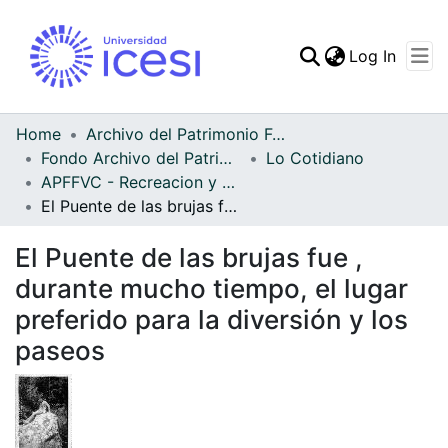
(curren
Log In
Communities & Collec
All of DSpace
Home
Archivo del Patrimonio Fotográfico y Fílmico del Valle del Cauca
Fondo Archivo del Patrimonio Fotográfico y Fílmico del Valle del Cauca
Lo Cotidiano
Statistics
APFFVC - Recreacion y Paseo - Patrimonial
El Puente de las brujas fue , durante mucho tiempo, el lugar preferido para la diversión y los paseos
El Puente de las brujas fue ,
durante mucho tiempo, el lugar
preferido para la diversión y los
paseos