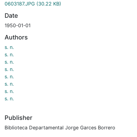
0603187.JPG
(30.22 KB)
Date
1950-01-01
Authors
s. n.
s. n.
s. n.
s. n.
s. n.
s. n.
s. n.
s. n.
Publisher
Biblioteca Departamental Jorge Garces Borrero