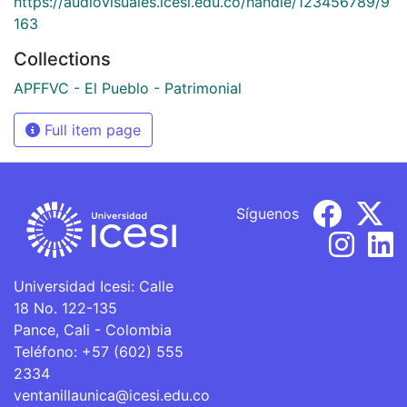
https://audiovisuales.icesi.edu.co/handle/123456789/9
163
Collections
APFFVC - El Pueblo - Patrimonial
Full item page
Síguenos
Universidad Icesi: Calle
18 No. 122-135
Pance, Cali - Colombia
Teléfono: +57 (602) 555
2334
ventanillaunica@icesi.edu.co