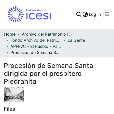
(curren
Log In
Communities & Collec
All of DSpace
Home
Archivo del Patrimonio Fotográfico y Fílmico del Valle del Cauca
Fondo Archivo del Patrimonio Fotográfico y Fílmico del Valle del Cauca
La Gente
Statistics
APFFVC - El Pueblo - Patrimonial
Procesión de Semana Santa dirigida por el presbítero Piedrahíta
Procesión de Semana Santa
dirigida por el presbítero
Piedrahíta
Files