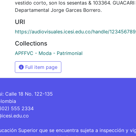
vestido corto, son los sesentas & 103364. GUACARI: 
Departamental Jorge Garces Borrero.
URI
https://audiovisuales.icesi.edu.co/handle/12345678
Collections
APFFVC - Moda - Patrimonial
Full item page
si: Calle 18 No. 122-135
olombia
(602) 555 2334
@icesi.edu.co
ucación Superior que se encuentra sujeta a inspección y vi