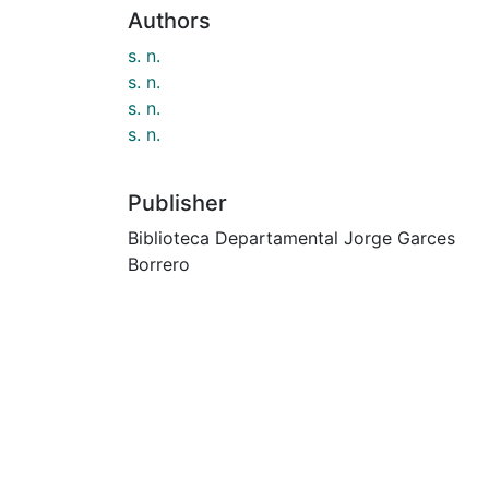
Authors
s. n.
s. n.
s. n.
s. n.
Publisher
Biblioteca Departamental Jorge Garces
Borrero