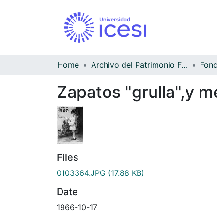
Home
Archivo del Patrimonio Fotográfico y Fílmico del Valle del Cauca
Zapatos "grulla",y m
Files
0103364.JPG
(17.88 KB)
Date
1966-10-17