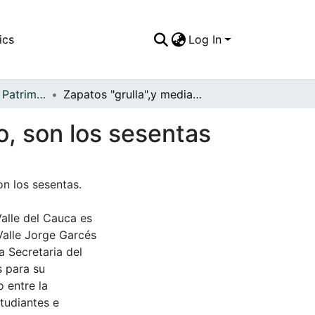
ics
Log In
APFFVC - Moda - Patrimonial
Zapatos "grulla",y medias blancas y vestido corto, son los sesentas
o, son los sesentas
on los sesentas.
Valle del Cauca es
Valle Jorge Garcés
a Secretaria del
s para su
 entre la
tudiantes e