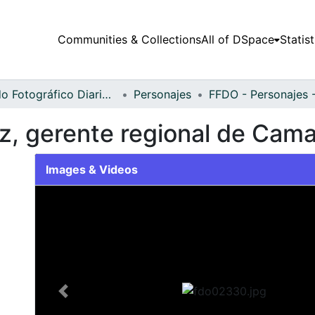
Communities & Collections
All of DSpace
Statist
Fondo Fotográfico Diario Occidente
Personajes
z, gerente regional de Camac
Images & Videos
Slide 1 of 1
Previous