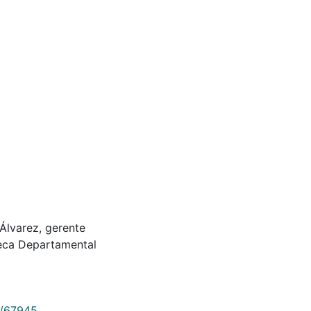
Álvarez, gerente
oteca Departamental
9/67945