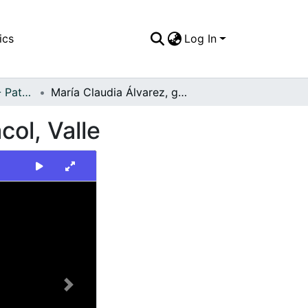
ics
Log In
FFDO - Personajes - Patrimonial
María Claudia Álvarez, gerente regional de Camacol, Valle
ol, Valle
Next