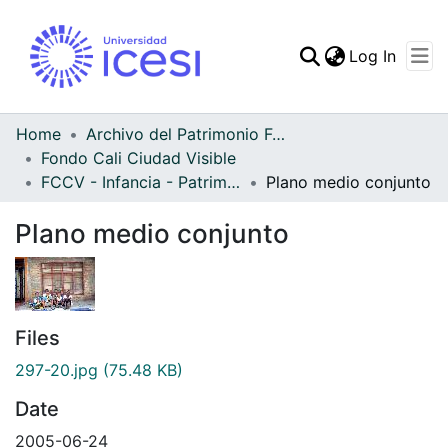
(curren
Log In
Communities & Collec
All of DSpace
Home
Archivo del Patrimonio Fotográfico y Fílmico del Valle del Cauca
Fondo Cali Ciudad Visible
Statistics
FCCV - Infancia - Patrimonial
Plano medio conjunto
Plano medio conjunto
Files
297-20.jpg
(75.48 KB)
Date
2005-06-24