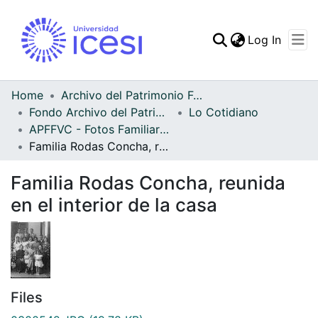
(curren
Log In
Communities & Collec
All of DSpace
Home
Archivo del Patrimonio Fotográfico y Fílmico del Valle del Cauca
Fondo Archivo del Patrimonio Fotográfico y Fílmico del Valle del Cauca
Lo Cotidiano
Statistics
APFFVC - Fotos Familiares - Patrimonial
Familia Rodas Concha, reunida en el interior de la casa
Familia Rodas Concha, reunida
en el interior de la casa
Files