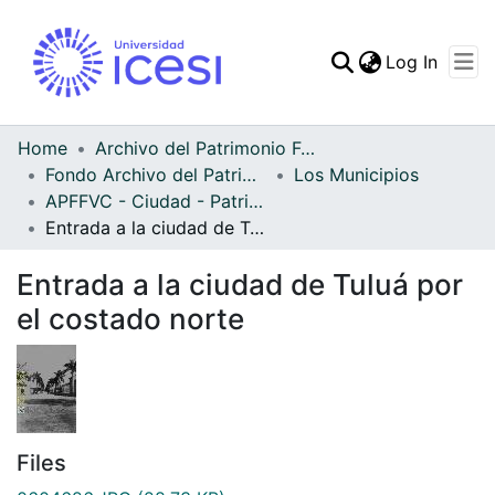
(curren
Log In
Communities & Collec
All of DSpace
Home
Archivo del Patrimonio Fotográfico y Fílmico del Valle del Cauca
Fondo Archivo del Patrimonio Fotográfico y Fílmico del Valle del Cauca
Los Municipios
Statistics
APFFVC - Ciudad - Patrimonial
Entrada a la ciudad de Tuluá por el costado norte
Entrada a la ciudad de Tuluá por
el costado norte
Files