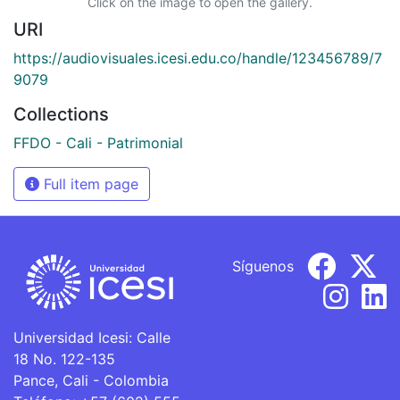
Click on the image to open the gallery.
URI
https://audiovisuales.icesi.edu.co/handle/123456789/7
9079
Collections
FFDO - Cali - Patrimonial
Full item page
Síguenos
Universidad Icesi: Calle
18 No. 122-135
Pance, Cali - Colombia