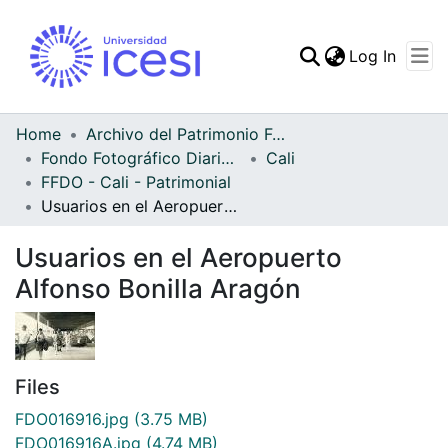
(curren
Log In
Communities & Collec
All of DSpace
Home
Archivo del Patrimonio Fotográfico y Fílmico del Valle del Cauca
Fondo Fotográfico Diario Occidente
Cali
Statistics
FFDO - Cali - Patrimonial
Usuarios en el Aeropuerto Alfonso Bonilla Aragón
Usuarios en el Aeropuerto
Alfonso Bonilla Aragón
Files
FDO016916.jpg
(3.75 MB)
FDO016916A.jpg
(4.74 MB)