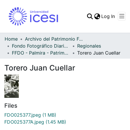
(curren
Log In
Communities & Collec
All of DSpace
Home
Archivo del Patrimonio Fotográfico y Fílmico del Valle del Cauca
Fondo Fotográfico Diario Occidente
Regionales
Statistics
FFDO - Palmira - Patrimonial
Torero Juan Cuellar
Torero Juan Cuellar
Files
FDO025377.jpeg
(1 MB)
FDO025377A.jpeg
(1.45 MB)