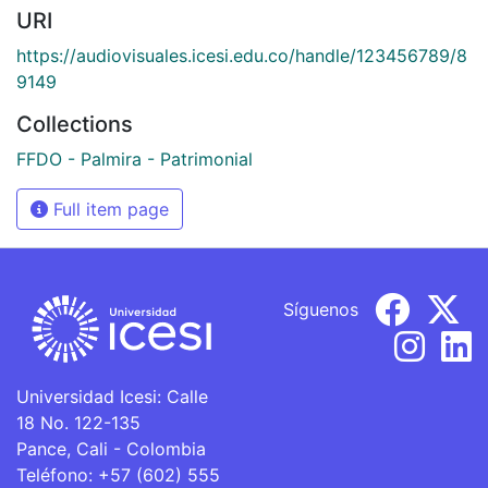
URI
https://audiovisuales.icesi.edu.co/handle/123456789/8
9149
Collections
FFDO - Palmira - Patrimonial
Full item page
Síguenos
Universidad Icesi: Calle
18 No. 122-135
Pance, Cali - Colombia
Teléfono: +57 (602) 555