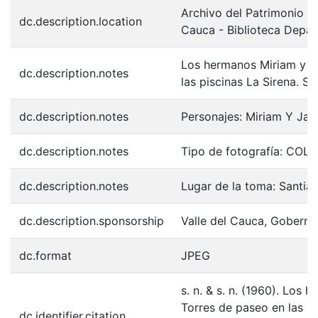
Archivo del Patrimonio Fo
dc.description.location
Cauca - Biblioteca Depa
Los hermanos Miriam y Ja
dc.description.notes
las piscinas La Sirena. S
dc.description.notes
Personajes: Miriam Y Jair
dc.description.notes
Tipo de fotografía: COL
dc.description.notes
Lugar de la toma: Santia
dc.description.sponsorship
Valle del Cauca, Goberna
dc.format
JPEG
s. n. & s. n. (1960). Los 
Torres de paseo en las pi
dc.identifier.citation