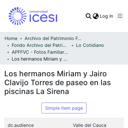
(curren
Log In
Communities & Collec
All of DSpace
Home
Archivo del Patrimonio Fotográfico y Fílmico del Valle del Cauca
Fondo Archivo del Patrimonio Fotográfico y Fílmico del Valle del Cauca
Lo Cotidiano
Statistics
APFFVC - Fotos Familiares - Patrimonial
Los hermanos Miriam y Jairo Clavijo Torres de paseo en las piscinas La Sirena
Los hermanos Miriam y Jairo
Clavijo Torres de paseo en las
piscinas La Sirena
Simple item page
dc.audience
Valle del Cauca