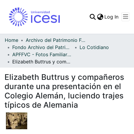
(curren
Log In
Communities & Collec
All of DSpace
Home
Archivo del Patrimonio Fotográfico y Fílmico del Valle del Cauca
Fondo Archivo del Patrimonio Fotográfico y Fílmico del Valle del Cauca
Lo Cotidiano
Statistics
APFFVC - Fotos Familiares - Patrimonial
Elizabeth Buttrus y compañeros durante una presentación en el Colegio Alemán, luciendo trajes típicos de Alemania
Elizabeth Buttrus y compañeros
durante una presentación en el
Colegio Alemán, luciendo trajes
típicos de Alemania