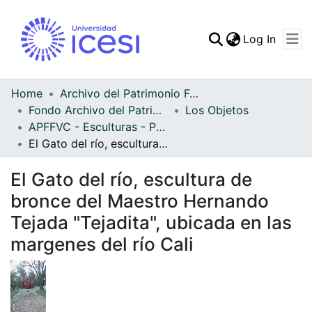
(curren
Log In
Communities & Collec
All of DSpace
Home
Archivo del Patrimonio Fotográfico y Fílmico del Valle del Cauca
Fondo Archivo del Patrimonio Fotográfico y Fílmico del Valle del Cauca
Los Objetos
Statistics
APFFVC - Esculturas - Patrimonial
El Gato del río, escultura de bronce del Maestro Hernando Tejada "Tejadita", ubicada en las margenes del río Cali
El Gato del río, escultura de
bronce del Maestro Hernando
Tejada "Tejadita", ubicada en las
margenes del río Cali