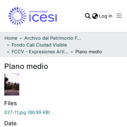
(curren
Log In
Communities & Collec
All of DSpace
Home
Archivo del Patrimonio Fotográfico y Fílmico del Valle del Cauca
Fondo Cali Ciudad Visible
Statistics
FCCV - Expresiones Artísticas - Patrimonial
Plano medio
Plano medio
Files
027-11.jpg
(86.99 KB)
Date