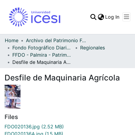
(curren
Log In
Communities & Collec
All of DSpace
Home
Archivo del Patrimonio Fotográfico y Fílmico del Valle del Cauca
Fondo Fotográfico Diario Occidente
Regionales
Statistics
FFDO - Palmira - Patrimonial
Desfile de Maquinaria Agrícola
Desfile de Maquinaria Agrícola
Files
FDO020136.jpg
(2.52 MB)
FDO020136A.jpg
(1.5 MB)