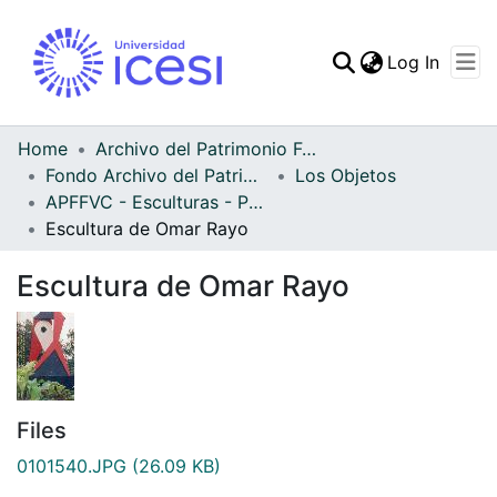
(curren
Log In
Communities & Collec
All of DSpace
Home
Archivo del Patrimonio Fotográfico y Fílmico del Valle del Cauca
Fondo Archivo del Patrimonio Fotográfico y Fílmico del Valle del Cauca
Los Objetos
Statistics
APFFVC - Esculturas - Patrimonial
Escultura de Omar Rayo
Escultura de Omar Rayo
Files
0101540.JPG
(26.09 KB)