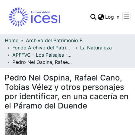
(curren
Log In
Communities & Collec
All of DSpace
Home
Archivo del Patrimonio Fotográfico y Fílmico del Valle del Cauca
Fondo Archivo del Patrimonio Fotográfico y Fílmico del Valle del Cauca
La Naturaleza
Statistics
APFFVC - Los Paisajes - Patrimonial
Pedro Nel Ospina, Rafael Cano, Tobias Vélez y otros personajes por identificar, en una cacería en el Páramo del Duende
Pedro Nel Ospina, Rafael Cano,
Tobias Vélez y otros personajes
por identificar, en una cacería en
el Páramo del Duende