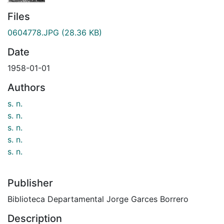
Files
0604778.JPG
(28.36 KB)
Date
1958-01-01
Authors
s. n.
s. n.
s. n.
s. n.
s. n.
Publisher
Biblioteca Departamental Jorge Garces Borrero
Description