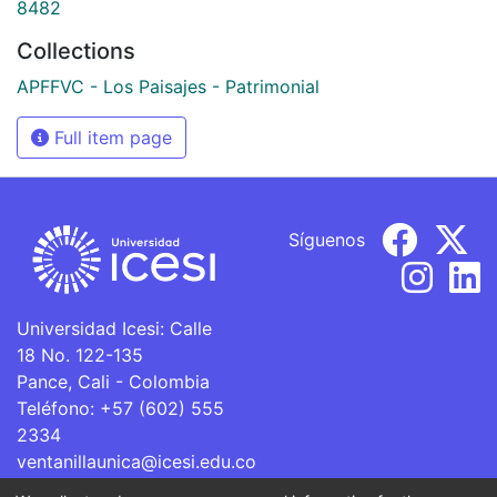
8482
Collections
APFFVC - Los Paisajes - Patrimonial
Full item page
Síguenos
Universidad Icesi: Calle
18 No. 122-135
Pance, Cali - Colombia
Teléfono: +57 (602) 555
2334
ventanillaunica@icesi.edu.co